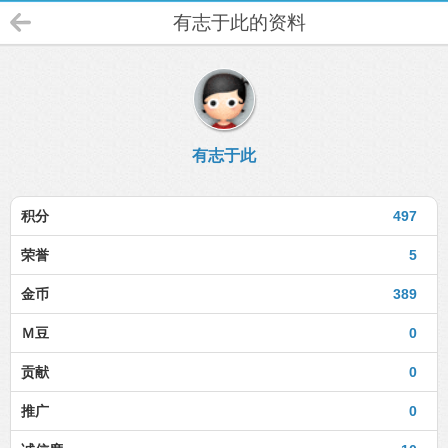
有志于此的资料
有志于此
积分
497
荣誉
5
金币
389
Ｍ豆
0
贡献
0
推广
0