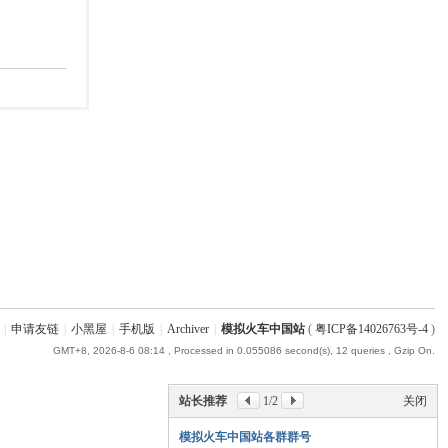
|
申请友链
|
小黑屋
|
手机版
|
Archiver
|
模拟火车中国站
(
粤ICP备14026763号-4
)
GMT+8, 2026-8-6 08:14
, Processed in 0.055086 second(s), 12 queries , Gzip On.
站长推荐
1
/2
关闭
模拟火车中国站各群群号