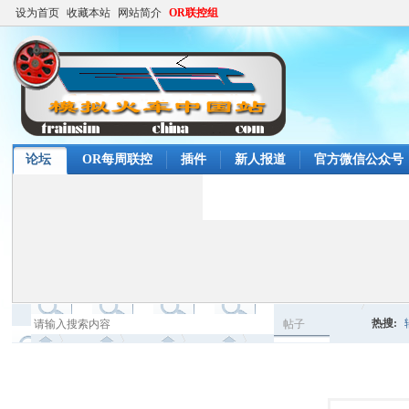
设为首页
收藏本站
网站简介
OR联控组
论坛
OR每周联控
插件
新人报道
官方微信公众号
热搜:
帖子
搜
高铁任