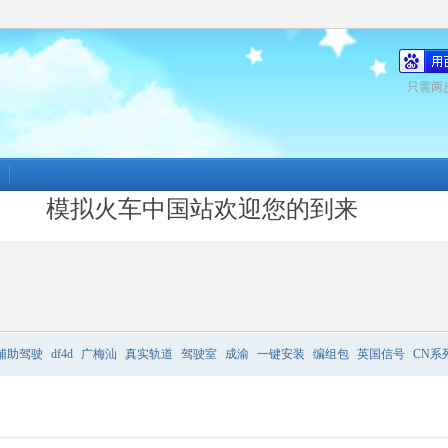
只需两
模拟火车中国站欢迎您的到来
辅助驾驶
df4d
广梅汕
真实轨道
驾驶室
成渝
一键安装
编组包
英国信号
CN系
务
哪条线路最好