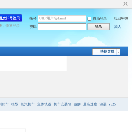
帐号
自动登录
找回密码
步，快速登录
登录
密码
加入
快捷导航
列的车
模型
蒸汽机车
立体轨道
机车安装包
破解
最高速度
涂装
sy25