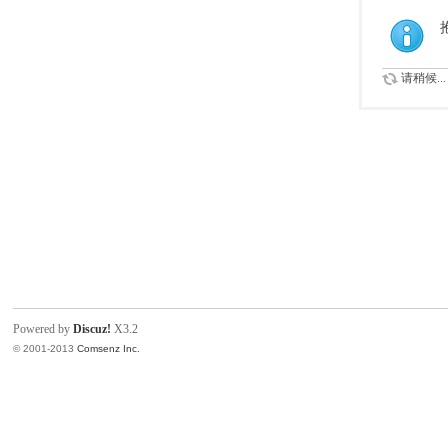
索
请稍候...
Powered by
Discuz!
X3.2
© 2001-2013
Comsenz Inc.