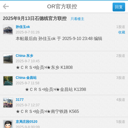
OR官方联控
回复
2025年9月13日石德线官方联控
只看楼主
孙佳玉ok
1股道
2025-9-7 01:26
收藏
本帖最后由 孙佳玉ok 于 2025-9-10 23:48 编辑
China-东乡
2股道
2025-9-7 10:45
★ＣＲＳ≮会员≯★东乡 K1808
China-金昌站
3股道
2025-9-7 11:58
★ＣＲＳ≮会员≯★金昌站 K1398
3177
4股道
2025-9-7 12:37
★ＣＲＳ≮会员≯★南宁铁路 K565
京局庄段0520
5股道
2025-9-8 00:09