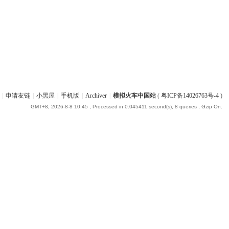
|
申请友链
|
小黑屋
|
手机版
|
Archiver
|
模拟火车中国站
(
粤ICP备14026763号-4
)
GMT+8, 2026-8-8 10:45
, Processed in 0.045411 second(s), 8 queries , Gzip On.