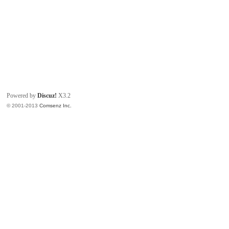
Powered by
Discuz!
X3.2
© 2001-2013
Comsenz Inc.