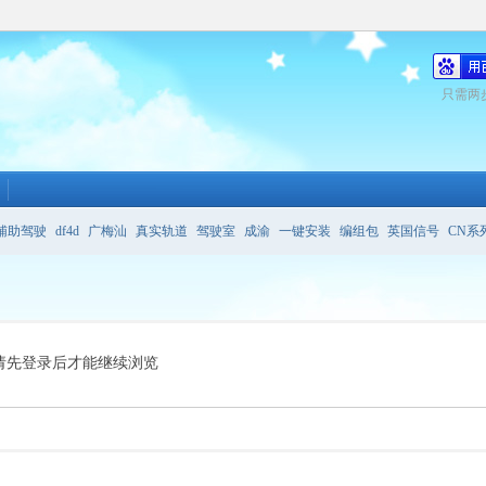
只需两
辅助驾驶
df4d
广梅汕
真实轨道
驾驶室
成渝
一键安装
编组包
英国信号
CN系
务
哪条线路最好
请先登录后才能继续浏览