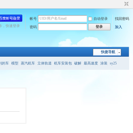
帐号
自动登录
找回密码
步，快速登录
登录
密码
加入
快捷导航
列的车
模型
蒸汽机车
立体轨道
机车安装包
破解
最高速度
涂装
sy25