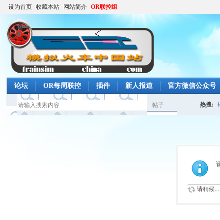
设为首页
收藏本站
网站简介
OR联控组
论坛
OR每周联控
插件
新人报道
官方微信公众号
热搜:
帖子
搜
高铁任
索
请稍候...