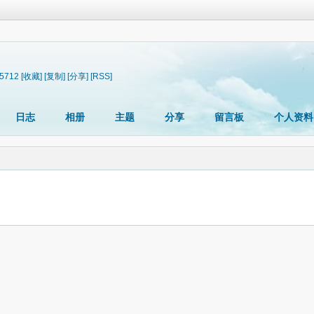
95712
[收藏]
[复制]
[分享]
[RSS]
日志
相册
主题
分享
留言板
个人资料