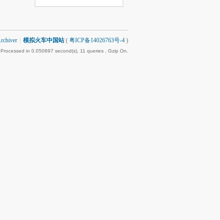
rchiver
|
模拟火车中国站
(
粤ICP备14026763号-4
)
 Processed in 0.050697 second(s), 11 queries , Gzip On.