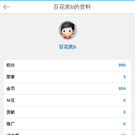
百花奖b的资料
百花奖b
积分
998
荣誉
5
金币
954
Ｍ豆
0
贡献
0
推广
0