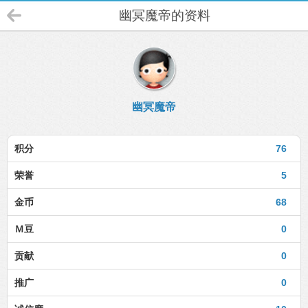
幽冥魔帝的资料
幽冥魔帝
积分
76
荣誉
5
金币
68
Ｍ豆
0
贡献
0
推广
0