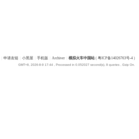
|
申请友链
|
小黑屋
|
手机版
|
Archiver
|
模拟火车中国站
(
粤ICP备14026763号-4
)
GMT+8, 2026-8-9 17:44
, Processed in 0.052027 second(s), 8 queries , Gzip On.