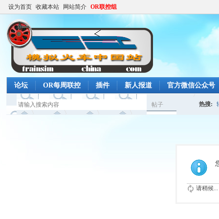
设为首页
收藏本站
网站简介
OR联控组
论坛
OR每周联控
插件
新人报道
官方微信公众号
热搜:
帖子
搜
高铁任
索
请稍候...