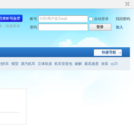
帐号
自动登录
找回密码
步，快速登录
登录
密码
加入
快捷导航
列的车
模型
蒸汽机车
立体轨道
机车安装包
破解
最高速度
涂装
sy25