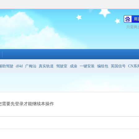
只需两
辅助驾驶
df4d
广梅汕
真实轨道
驾驶室
成渝
一键安装
编组包
英国信号
CN系
务
哪条线路最好
您需要先登录才能继续本操作