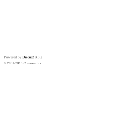
Powered by
Discuz!
X3.2
© 2001-2013
Comsenz Inc.