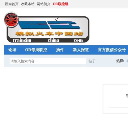
设为首页
收藏本站
网站简介
OR联控组
论坛
OR每周联控
插件
新人报道
官方微信公众号
热搜:
帖子
搜
高铁任
索