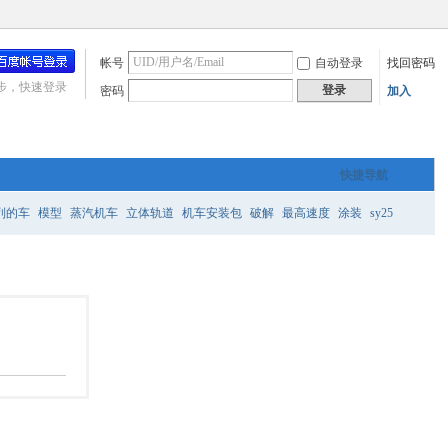
帐号
自动登录
找回密码
步，快速登录
登录
密码
加入
快捷导航
列的车
模型
蒸汽机车
立体轨道
机车安装包
破解
最高速度
涂装
sy25