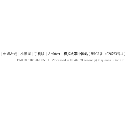
|
申请友链
|
小黑屋
|
手机版
|
Archiver
|
模拟火车中国站
(
粤ICP备14026763号-4
)
GMT+8, 2026-8-8 05:31
, Processed in 0.046379 second(s), 8 queries , Gzip On.