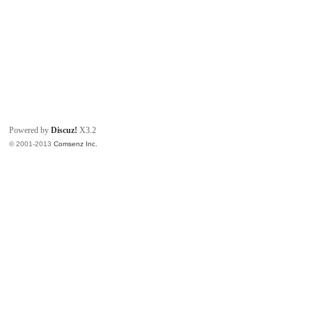
Powered by
Discuz!
X3.2
© 2001-2013
Comsenz Inc.