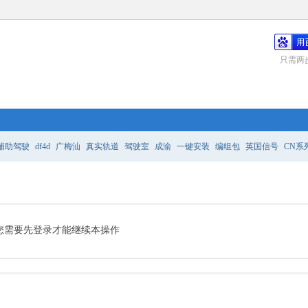
只需两
辅助驾驶
df4d
广梅汕
真实轨道
驾驶室
成渝
一键安装
编组包
英国信号
CN系
务
哪条线路最好
您需要先登录才能继续本操作