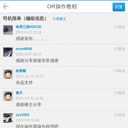
OR操作教程
回复
司机报单（编组信息）
只看楼主
哈局三段HXD3D
21股道
2021-5-22 21:31
感谢发布。。。。。
msm8849
22股道
2021-6-27 19:15
感谢分享谢谢非常感谢
收获顾
23股道
2021-12-14 13:12
永远支持
春天
24股道
2021-12-31 11:41
感谢楼主分享
zyx2002
25股道
2022-5-9 11:46
现在操作需操作程序吧