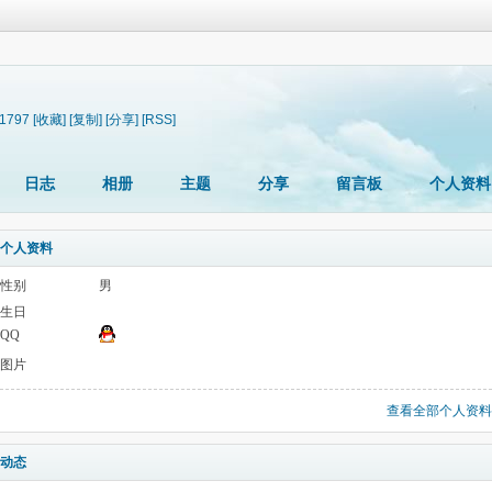
81797
[收藏]
[复制]
[分享]
[RSS]
日志
相册
主题
分享
留言板
个人资料
个人资料
性别
男
生日
QQ
图片
查看全部个人资料
动态