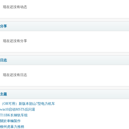
现在还没有动态
分享
现在还没有分享
日志
现在还没有日志
主题
（OR可用）新版本韶山7型电力机车
win10启动MSTS后闪退
T11BK长钢轨车组
關於車輛製作
柳州虎暴力推柄