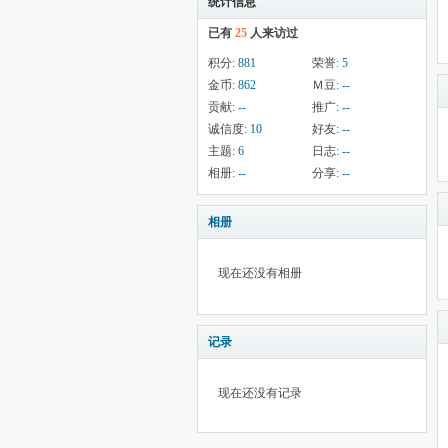
统计信息
已有
25
人来访过
积分:
881
荣誉:
5
金币:
862
Ｍ豆:
--
贡献:
--
推广:
--
诚信度:
10
好友:
--
主题:
6
日志:
--
相册:
--
分享:
--
相册
现在还没有相册
记录
现在还没有记录