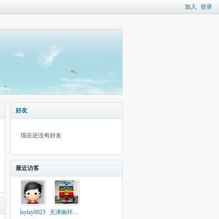
加入
登录
好友
现在还没有好友
最近访客
lzylzy0023
天津南环铁道