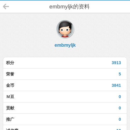
embmyljk的资料
embmyljk
积分
3913
荣誉
5
金币
3841
Ｍ豆
0
贡献
0
推广
0